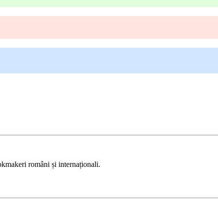
kmakeri români și internaționali.