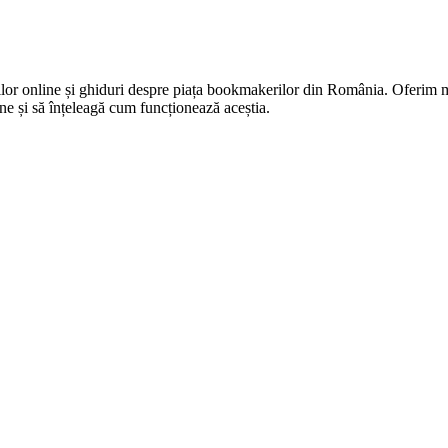
lor online și ghiduri despre piața bookmakerilor din România. Oferim mat
ine și să înțeleagă cum funcționează aceștia.