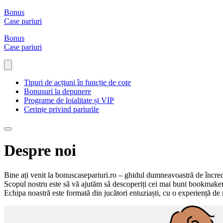
Bonus
Case pariuri
Bonus
Case pariuri
Tipuri de acțiuni în funcție de cote
Bonusuri la depunere
Programe de loialitate și VIP
Cerințe privind pariurile
Despre noi
Bine ați venit la bonuscasepariuri.ro – ghidul dumneavoastră de încr
Scopul nostru este să vă ajutăm să descoperiți cei mai buni bookmakeri
Echipa noastră este formată din jucători entuziaști, cu o experiență d