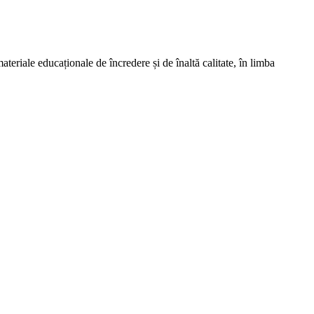
eriale educaționale de încredere și de înaltă calitate, în limba