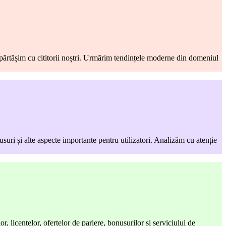
părtășim cu cititorii noștri. Urmărim tendințele moderne din domeniul
uri și alte aspecte importante pentru utilizatori. Analizăm cu atenție
licențelor, ofertelor de pariere, bonusurilor și serviciului de