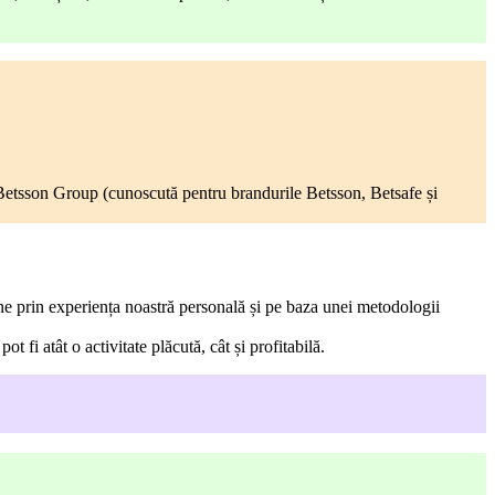
Betsson Group (cunoscută pentru brandurile Betsson, Betsafe și
ine prin experiența noastră personală și pe baza unei metodologii
 fi atât o activitate plăcută, cât și profitabilă.