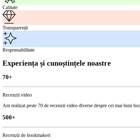
Calitate
Transparență
Responsabilitate
Experiența și cunoștințele noastre
70+
Recenzii video
Am realizat peste 70 de recenzii video diverse despre cei mai buni boo
500+
Recenzii de bookmakeri